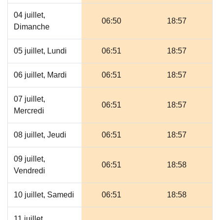
04 juillet,
06:50
18:57
Dimanche
05 juillet, Lundi
06:51
18:57
06 juillet, Mardi
06:51
18:57
07 juillet,
06:51
18:57
Mercredi
08 juillet, Jeudi
06:51
18:57
09 juillet,
06:51
18:58
Vendredi
10 juillet, Samedi
06:51
18:58
11 juillet,