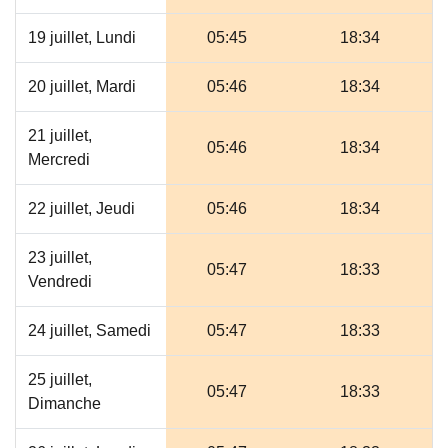
19 juillet, Lundi
05:45
18:34
20 juillet, Mardi
05:46
18:34
21 juillet,
05:46
18:34
Mercredi
22 juillet, Jeudi
05:46
18:34
23 juillet,
05:47
18:33
Vendredi
24 juillet, Samedi
05:47
18:33
25 juillet,
05:47
18:33
Dimanche