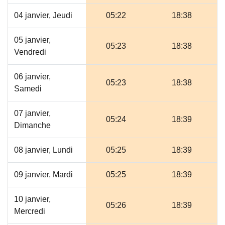
04 janvier, Jeudi
05:22
18:38
05 janvier,
05:23
18:38
Vendredi
06 janvier,
05:23
18:38
Samedi
07 janvier,
05:24
18:39
Dimanche
08 janvier, Lundi
05:25
18:39
09 janvier, Mardi
05:25
18:39
10 janvier,
05:26
18:39
Mercredi