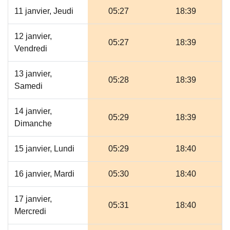
11 janvier, Jeudi
05:27
18:39
12 janvier,
05:27
18:39
Vendredi
13 janvier,
05:28
18:39
Samedi
14 janvier,
05:29
18:39
Dimanche
15 janvier, Lundi
05:29
18:40
16 janvier, Mardi
05:30
18:40
17 janvier,
05:31
18:40
Mercredi