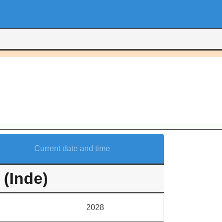
Current date and time
 (Inde)
2028