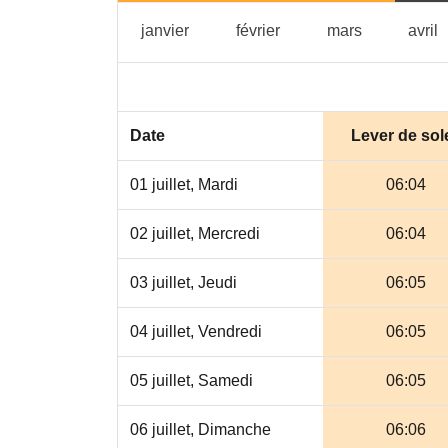
janvier
février
mars
a
janvier
février
mars
avril
Date
Lever de sole
01 juillet, Mardi
06:04
02 juillet, Mercredi
06:04
03 juillet, Jeudi
06:05
04 juillet, Vendredi
06:05
05 juillet, Samedi
06:05
06 juillet, Dimanche
06:06