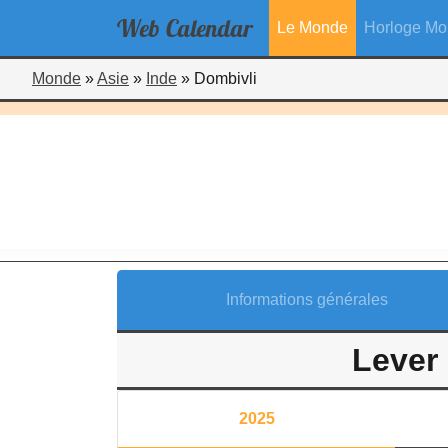
Web
Calendar
Le Monde
Horloge Mo
Monde
»
Asie
»
Inde
»
Dombivli
Informations générales
Lever 
2025