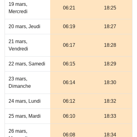
19 mars,
06:21
18:25
Mercredi
20 mars, Jeudi
06:19
18:27
21 mars,
06:17
18:28
Vendredi
22 mars, Samedi
06:15
18:29
23 mars,
06:14
18:30
Dimanche
24 mars, Lundi
06:12
18:32
25 mars, Mardi
06:10
18:33
26 mars,
06:08
18:34