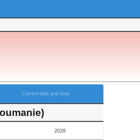
Current date and time
Roumanie)
2028