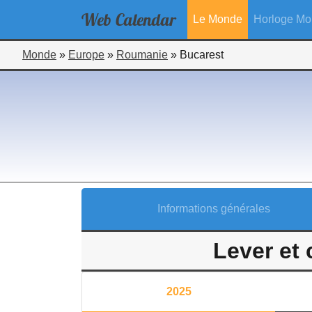
Web
Calendar
Le Monde
Horloge Mo
Monde
»
Europe
»
Roumanie
»
Bucarest
Informations générales
Lever et
2025