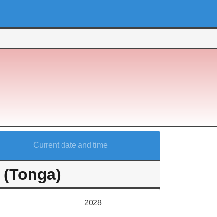
Current date and time
a (Tonga)
2028