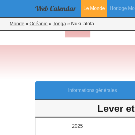
Web
Calendar
Le Monde
Horloge Mo
Monde
»
Océanie
»
Tonga
»
Nuku'alofa
Informations générales
Lever et
2025