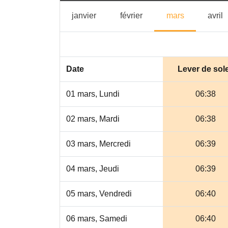
janvier
février
mars
a
janvier
février
mars
avril
Date
Lever de sole
01 mars, Lundi
06:38
02 mars, Mardi
06:38
03 mars, Mercredi
06:39
04 mars, Jeudi
06:39
05 mars, Vendredi
06:40
06 mars, Samedi
06:40