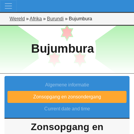
Wereld
»
Afrika
»
Burundi
»
Bujumbura
Bujumbura
Algemene informatie
Zonsopgang en zonsondergang
Current date and time
Zonsopgang en