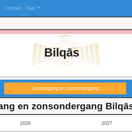
k
Contact
Taal
Bilqās
Zonsopgang en zonsondergang
ng en zonsondergang Bilqās
2026
2027