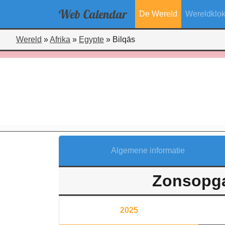
Web
Calendar
De Wereld
Wereldklo
Wereld
»
Afrika
»
Egypte
»
Bilqās
Algemene informatie
Zonsopga
2025