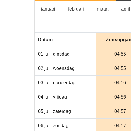
januari
februari
maart
januari
februari
maart
april
Datum
Zonsopga
01 juli, dinsdag
04:55
02 juli, woensdag
04:55
03 juli, donderdag
04:56
04 juli, vrijdag
04:56
05 juli, zaterdag
04:57
06 juli, zondag
04:57