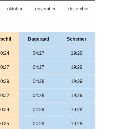
ptember
oktober
november
december
oktober
november
december
schil
Dageraad
Schemer
00:24
04:27
19:29
00:27
04:27
19:29
00:29
04:28
19:29
00:32
04:28
19:29
00:34
04:29
19:28
00:35
04:29
19:28