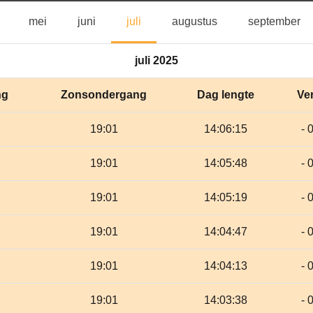
april
mei
juni
juli
augustus
se
mei
juni
juli
augustus
september
juli 2025
ng
Zonsondergang
Dag lengte
Ver
19:01
14:06:15
- 
19:01
14:05:48
- 
19:01
14:05:19
- 
19:01
14:04:47
- 
19:01
14:04:13
- 
19:01
14:03:38
- 