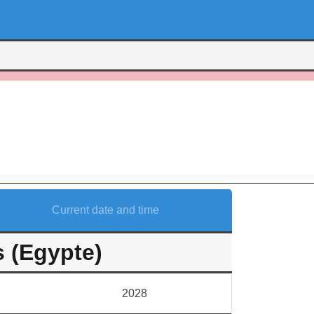
Current date and time
 (Egypte)
2028