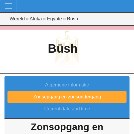
Wereld
»
Afrika
»
Egypte
»
Būsh
Būsh
Algemene informatie
Zonsopgang en zonsondergang
Current date and time
Zonsopgang en