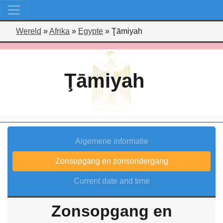
Wereld
»
Afrika
»
Egypte
»
Ţāmiyah
Ţāmiyah
Algemene informatie
Zonsopgang en zonsondergang
Current date and time
Zonsopgang en