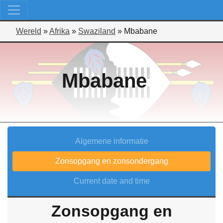
Wereld
»
Afrika
»
Swaziland
»
Mbabane
Mbabane
Algemene informatie
Zonsopgang en zonsondergang
Current date and time
Zonsopgang en