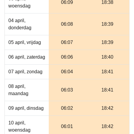
06:09
18:38
woensdag
04 april,
06:08
18:39
donderdag
05 april, vrijdag
06:07
18:39
06 april, zaterdag
06:06
18:40
07 april, zondag
06:04
18:41
08 april,
06:03
18:41
maandag
09 april, dinsdag
06:02
18:42
10 april,
06:01
18:42
woensdag