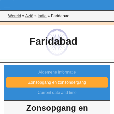
Wereld
»
Azië
»
India
»
Faridabad
Faridabad
Algemene informatie
Zonsopgang en zonsondergang
Current date and time
Zonsopgang en