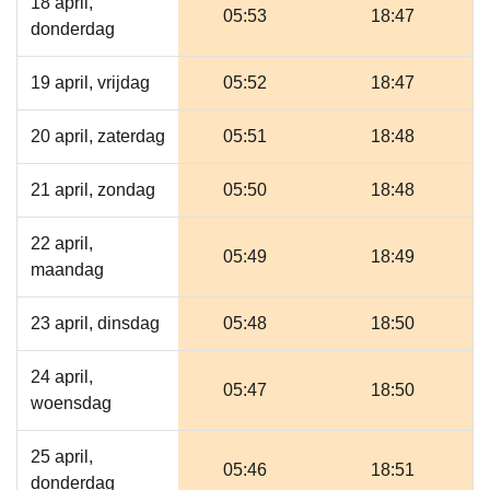
18 april,
05:53
18:47
donderdag
19 april, vrijdag
05:52
18:47
20 april, zaterdag
05:51
18:48
21 april, zondag
05:50
18:48
22 april,
05:49
18:49
maandag
23 april, dinsdag
05:48
18:50
24 april,
05:47
18:50
woensdag
25 april,
05:46
18:51
donderdag