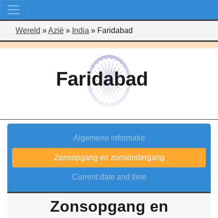
Wereld
»
Azië
»
India
»
Faridabad
Faridabad
Algemene informatie
Zonsopgang en zonsondergang
Current date and time
Zonsopgang en