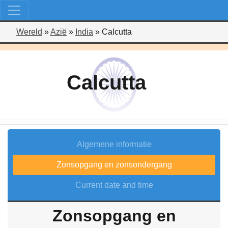
Wereld
»
Azië
»
India
»
Calcutta
Calcutta
Algemene informatie
Zonsopgang en zonsondergang
Current date and time
Zonsopgang en