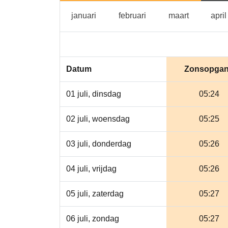
januari
februari
maart
januari
februari
maart
april
Datum
Zonsopga
01 juli, dinsdag
05:24
02 juli, woensdag
05:25
03 juli, donderdag
05:26
04 juli, vrijdag
05:26
05 juli, zaterdag
05:27
06 juli, zondag
05:27