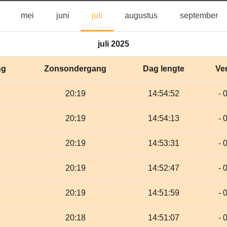
april
mei
juni
juli
augustus
se
mei
juni
juli
augustus
september
juli 2025
ng
Zonsondergang
Dag lengte
Ver
20:19
14:54:52
- 
20:19
14:54:13
- 
20:19
14:53:31
- 
20:19
14:52:47
- 
20:19
14:51:59
- 
20:18
14:51:07
- 