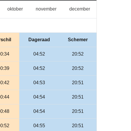
ptember
oktober
november
december
oktober
november
december
schil
Dageraad
Schemer
00:34
04:52
20:52
00:39
04:52
20:52
00:42
04:53
20:51
00:44
04:54
20:51
00:48
04:54
20:51
00:52
04:55
20:51