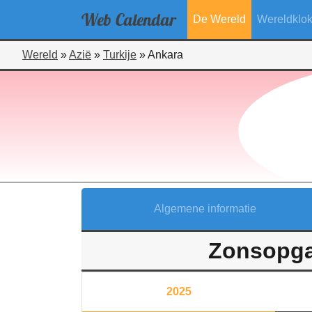
Web
Calendar
De Wereld
Wereldklo
Wereld
»
Azië
»
Turkije
»
Ankara
Algemene informatie
Zonsopga
2025