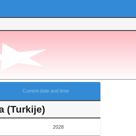
Current date and time
(Turkije)
2028