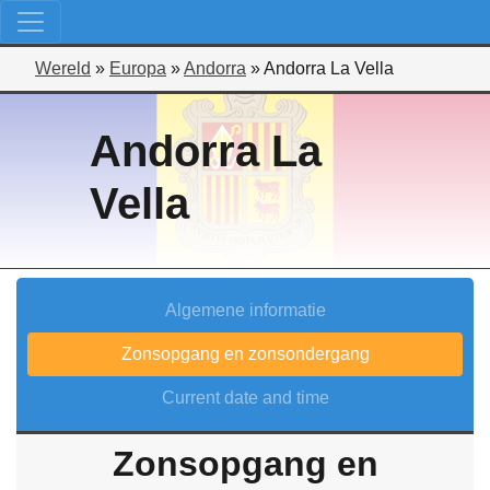
Wereld
»
Europa
»
Andorra
»
Andorra La Vella
Andorra La
Vella
Algemene informatie
Zonsopgang en zonsondergang
Current date and time
Zonsopgang en