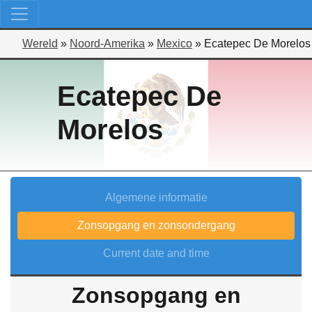
Wereld
»
Noord-Amerika
»
Mexico
»
Ecatepec De Morelos
Ecatepec De
Morelos
Algemene informatie
Zonsopgang en zonsondergang
Current date and time
Zonsopgang en