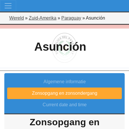
Wereld
»
Zuid-Amerika
»
Paraguay
»
Asunción
Asunción
Algemene informatie
Zonsopgang en zonsondergang
Current date and time
Zonsopgang en