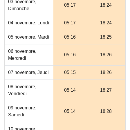
03 novembre,
05:17
18:24
Dimanche
04 novembre, Lundi
05:17
18:24
05 novembre, Mardi
05:16
18:25
06 novembre,
05:16
18:26
Mercredi
07 novembre, Jeudi
05:15
18:26
08 novembre,
05:14
18:27
Vendredi
09 novembre,
05:14
18:28
Samedi
10 novembre,