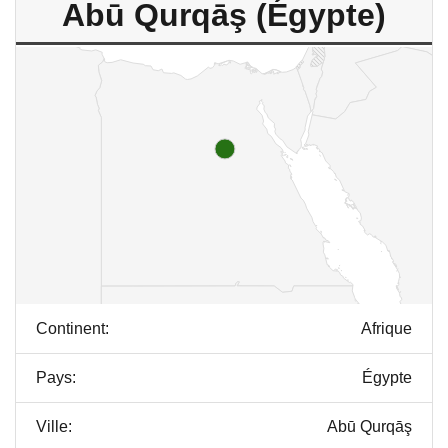
Abū Qurqāş (Égypte)
Continent:
Afrique
Pays:
Égypte
Ville:
Abū Qurqāş