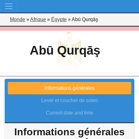
Monde
»
Afrique
»
Égypte
»
Abū Qurqāş
Abū Qurqāş
Informations générales
Lever et coucher de soleil
Current date and time
Informations générales