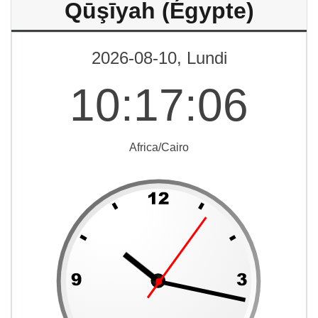
Qūşīyah (Égypte)
2026-08-10, Lundi
10
:
17
:
06
Africa/Cairo