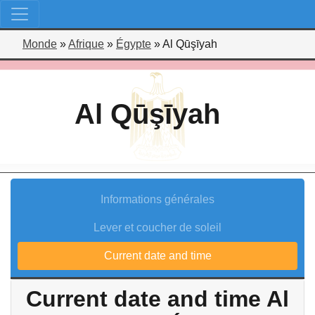
Monde
»
Afrique
»
Égypte
»
Al Qūşīyah
Al Qūşīyah
Informations générales
Lever et coucher de soleil
Current date and time
Current date and time Al