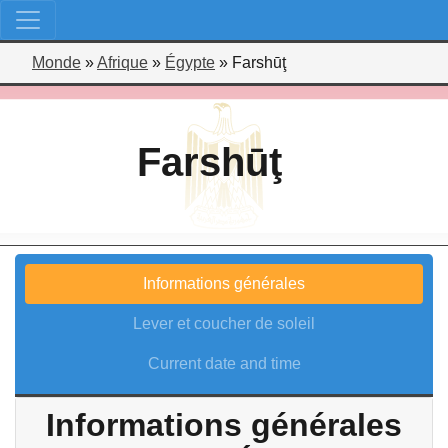
Monde
»
Afrique
»
Égypte
»
Farshūţ
Farshūţ
Informations générales
Lever et coucher de soleil
Current date and time
Informations générales