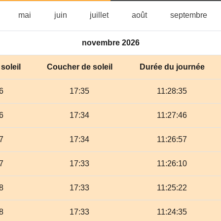
vril
mai
juin
juillet
août
sep
mai
juin
juillet
août
septembre
novembre 2026
soleil
Coucher de soleil
Durée du journée
6
17:35
11:28:35
6
17:34
11:27:46
7
17:34
11:26:57
7
17:33
11:26:10
8
17:33
11:25:22
8
17:33
11:24:35