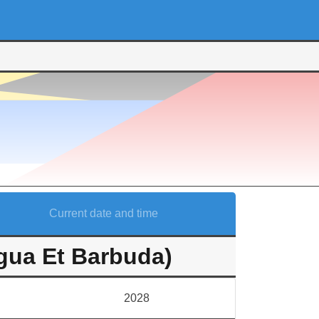
Current date and time
igua Et Barbuda)
2028