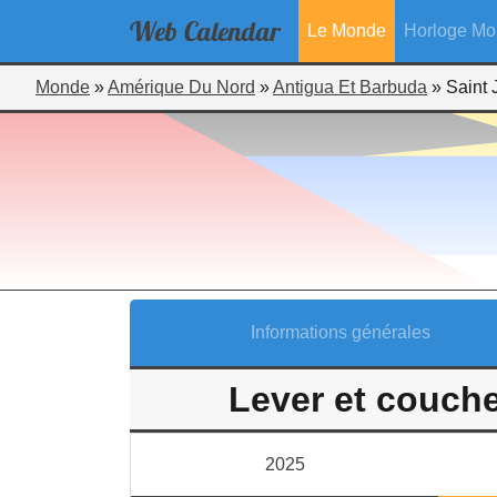
Web
Calendar
Le Monde
Horloge Mo
Monde
»
Amérique Du Nord
»
Antigua Et Barbuda
»
Saint 
Informations générales
Lever et couche
2025