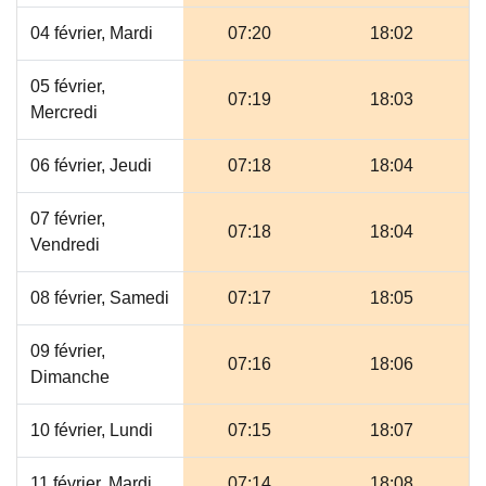
04 février, Mardi
07:20
18:02
05 février,
07:19
18:03
Mercredi
06 février, Jeudi
07:18
18:04
07 février,
07:18
18:04
Vendredi
08 février, Samedi
07:17
18:05
09 février,
07:16
18:06
Dimanche
10 février, Lundi
07:15
18:07
11 février, Mardi
07:14
18:08