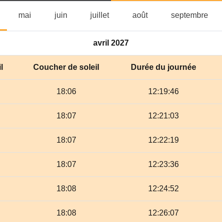
vril
mai
juin
juillet
août
sep
mai
juin
juillet
août
septembre
avril 2027
l
Coucher de soleil
Durée du journée
18:06
12:19:46
18:07
12:21:03
18:07
12:22:19
18:07
12:23:36
18:08
12:24:52
18:08
12:26:07