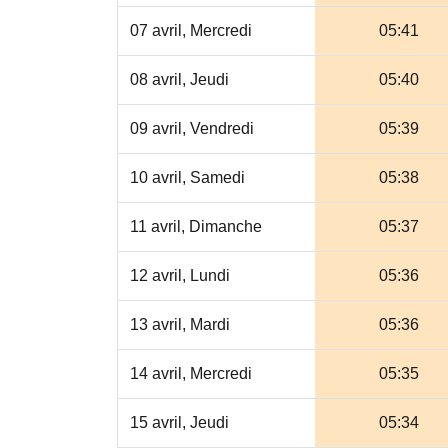
07 avril, Mercredi
05:41
08 avril, Jeudi
05:40
09 avril, Vendredi
05:39
10 avril, Samedi
05:38
11 avril, Dimanche
05:37
12 avril, Lundi
05:36
13 avril, Mardi
05:36
14 avril, Mercredi
05:35
15 avril, Jeudi
05:34