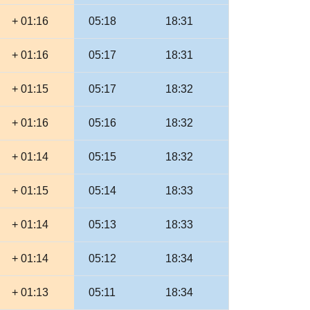
+ 01:16
05:18
18:31
+ 01:16
05:17
18:31
+ 01:15
05:17
18:32
+ 01:16
05:16
18:32
+ 01:14
05:15
18:32
+ 01:15
05:14
18:33
+ 01:14
05:13
18:33
+ 01:14
05:12
18:34
+ 01:13
05:11
18:34