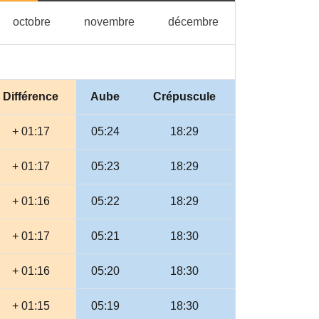
tembre
octobre
novembre
décembre
octobre
novembre
décembre
Différence
Aube
Crépuscule
+ 01:17
05:24
18:29
+ 01:17
05:23
18:29
+ 01:16
05:22
18:29
+ 01:17
05:21
18:30
+ 01:16
05:20
18:30
+ 01:15
05:19
18:30