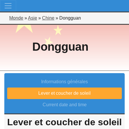
Monde
»
Asie
»
Chine
»
Dongguan
Dongguan
Informations générales
Lever et coucher de soleil
Current date and time
Lever et coucher de soleil