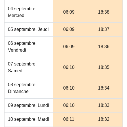
04 septembre,
06:09
18:38
Mercredi
05 septembre, Jeudi
06:09
18:37
06 septembre,
06:09
18:36
Vendredi
07 septembre,
06:10
18:35
Samedi
08 septembre,
06:10
18:34
Dimanche
09 septembre, Lundi
06:10
18:33
10 septembre, Mardi
06:11
18:32