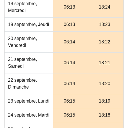
18 septembre,
06:13
18:24
Mercredi
19 septembre, Jeudi
06:13
18:23
20 septembre,
06:14
18:22
Vendredi
21 septembre,
06:14
18:21
Samedi
22 septembre,
06:14
18:20
Dimanche
23 septembre, Lundi
06:15
18:19
24 septembre, Mardi
06:15
18:18