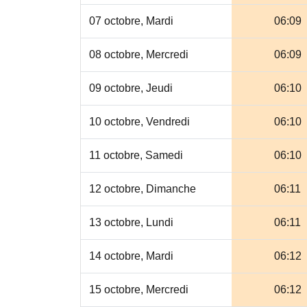
07 octobre, Mardi
06:09
08 octobre, Mercredi
06:09
09 octobre, Jeudi
06:10
10 octobre, Vendredi
06:10
11 octobre, Samedi
06:10
12 octobre, Dimanche
06:11
13 octobre, Lundi
06:11
14 octobre, Mardi
06:12
15 octobre, Mercredi
06:12