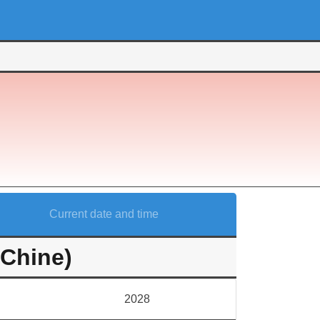
Current date and time
(Chine)
2028