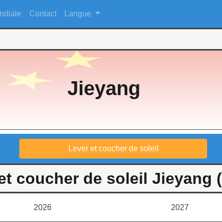
ndiale
Contact
Langue
Jieyang
Lever et coucher de soleil
et coucher de soleil Jieyang 
2026
2027