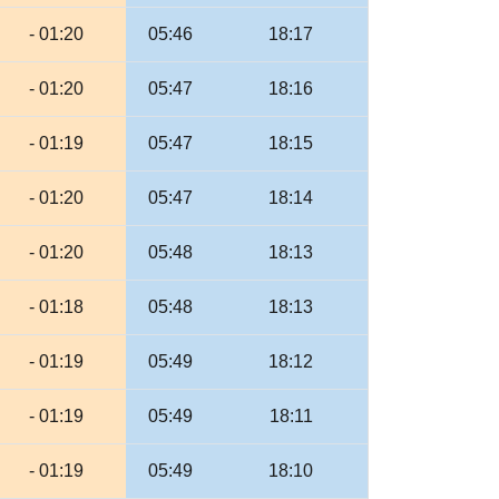
- 01:20
05:46
18:17
- 01:20
05:47
18:16
- 01:19
05:47
18:15
- 01:20
05:47
18:14
- 01:20
05:48
18:13
- 01:18
05:48
18:13
- 01:19
05:49
18:12
- 01:19
05:49
18:11
- 01:19
05:49
18:10