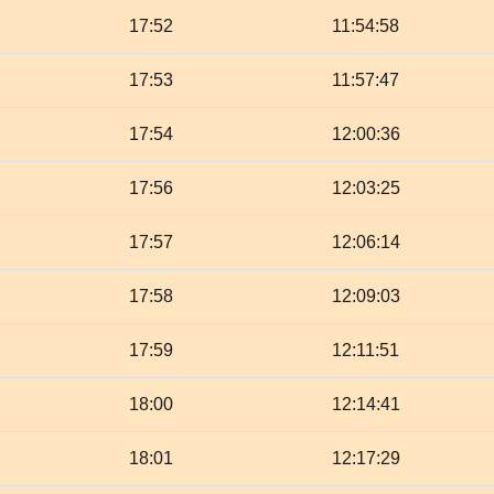
17:52
11:54:58
17:53
11:57:47
17:54
12:00:36
17:56
12:03:25
17:57
12:06:14
17:58
12:09:03
17:59
12:11:51
18:00
12:14:41
18:01
12:17:29