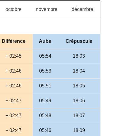
tembre
octobre
novembre
décembre
octobre
novembre
décembre
Différence
Aube
Crépuscule
+ 02:45
05:54
18:03
+ 02:46
05:53
18:04
+ 02:46
05:51
18:05
+ 02:47
05:49
18:06
+ 02:47
05:48
18:07
+ 02:47
05:46
18:09