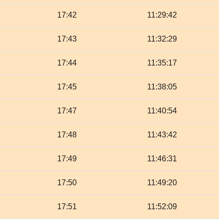
17:42
11:29:42
17:43
11:32:29
17:44
11:35:17
17:45
11:38:05
17:47
11:40:54
17:48
11:43:42
17:49
11:46:31
17:50
11:49:20
17:51
11:52:09