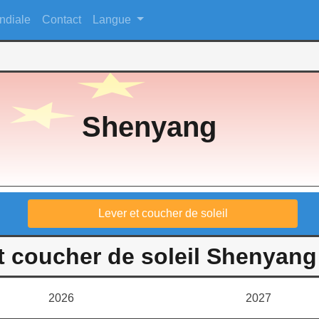
ndiale
Contact
Langue
Shenyang
Lever et coucher de soleil
t coucher de soleil Shenyang
2026
2027