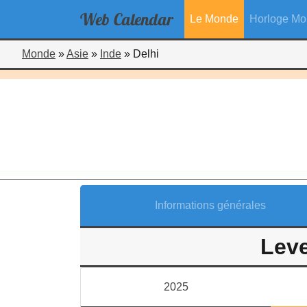
Web
Calendar
Le Monde
Horloge Mo
Monde
»
Asie
»
Inde
»
Delhi
Informations générales
Leve
2025