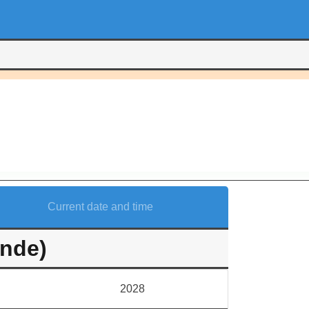
Current date and time
Inde)
2028