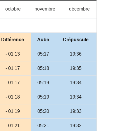
tembre
octobre
novembre
décembre
octobre
novembre
décembre
Différence
Aube
Crépuscule
- 01:13
05:17
19:36
- 01:17
05:18
19:35
- 01:17
05:19
19:34
- 01:18
05:19
19:34
- 01:19
05:20
19:33
- 01:21
05:21
19:32