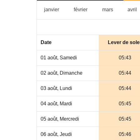
janvier
février
mars
a
janvier
février
mars
avril
Date
Lever de solei
01 août, Samedi
05:43
02 août, Dimanche
05:44
03 août, Lundi
05:44
04 août, Mardi
05:45
05 août, Mercredi
05:45
06 août, Jeudi
05:46