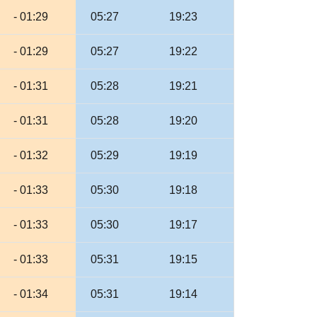
- 01:29
05:27
19:23
- 01:29
05:27
19:22
- 01:31
05:28
19:21
- 01:31
05:28
19:20
- 01:32
05:29
19:19
- 01:33
05:30
19:18
- 01:33
05:30
19:17
- 01:33
05:31
19:15
- 01:34
05:31
19:14