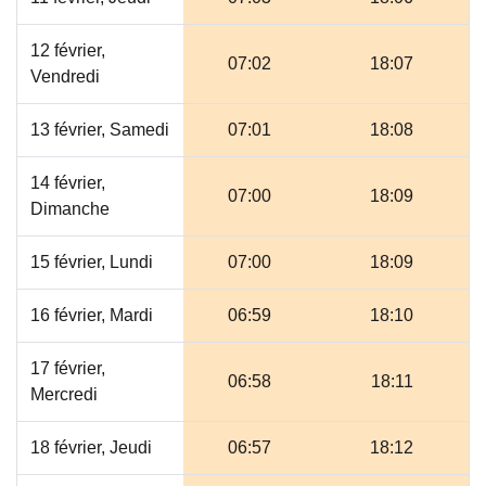
12 février,
07:02
18:07
Vendredi
13 février, Samedi
07:01
18:08
14 février,
07:00
18:09
Dimanche
15 février, Lundi
07:00
18:09
16 février, Mardi
06:59
18:10
17 février,
06:58
18:11
Mercredi
18 février, Jeudi
06:57
18:12