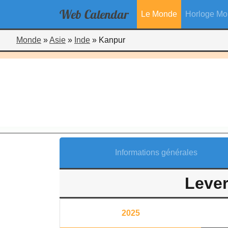
Web
Calendar
Le Monde
Horloge Mo
Monde
»
Asie
»
Inde
»
Kanpur
Informations générales
Lever
2025