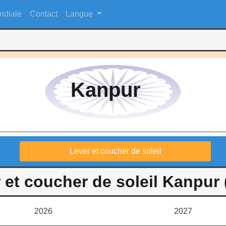
ndiale
Contact
Langue
Kanpur
Lever et coucher de soleil
 et coucher de soleil Kanpur 
2026
2027