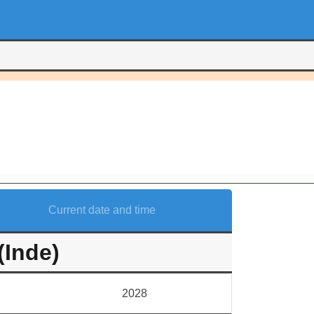
Current date and time
(Inde)
2028