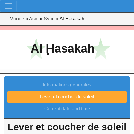
Monde
»
Asie
»
Syrie
»
Al Ḩasakah
Al Ḩasakah
Informations générales
Lever et coucher de soleil
Current date and time
Lever et coucher de soleil