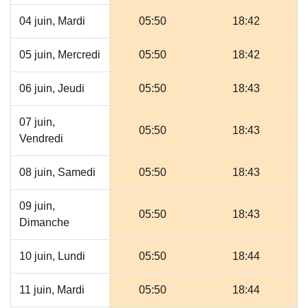
04 juin, Mardi
05:50
18:42
05 juin, Mercredi
05:50
18:42
06 juin, Jeudi
05:50
18:43
07 juin,
05:50
18:43
Vendredi
08 juin, Samedi
05:50
18:43
09 juin,
05:50
18:43
Dimanche
10 juin, Lundi
05:50
18:44
11 juin, Mardi
05:50
18:44