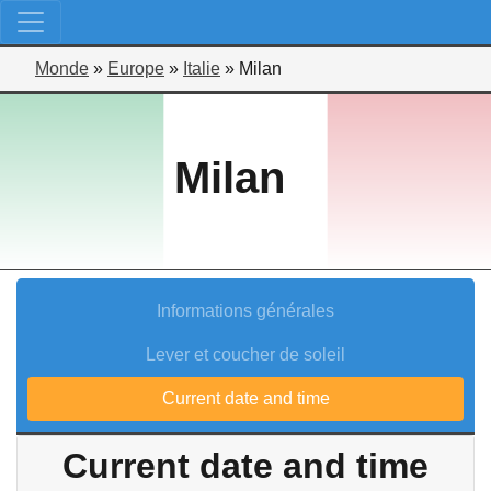
Monde
»
Europe
»
Italie
»
Milan
Milan
Informations générales
Lever et coucher de soleil
Current date and time
Current date and time