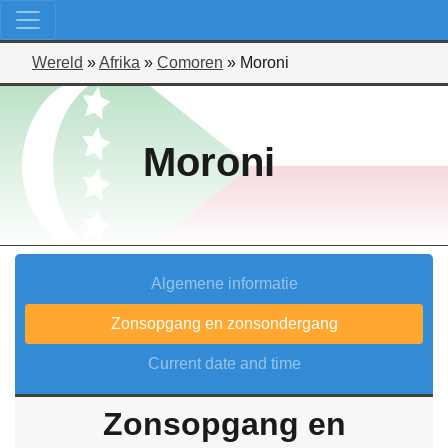
Wereld
»
Afrika
»
Comoren
»
Moroni
Moroni
Algemene informatie
Zonsopgang en zonsondergang
Current date and time
Zonsopgang en