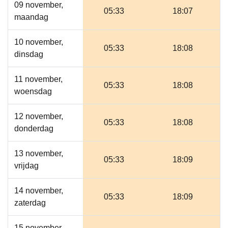
09 november,
05:33
18:07
maandag
10 november,
05:33
18:08
dinsdag
11 november,
05:33
18:08
woensdag
12 november,
05:33
18:08
donderdag
13 november,
05:33
18:09
vrijdag
14 november,
05:33
18:09
zaterdag
15 november,