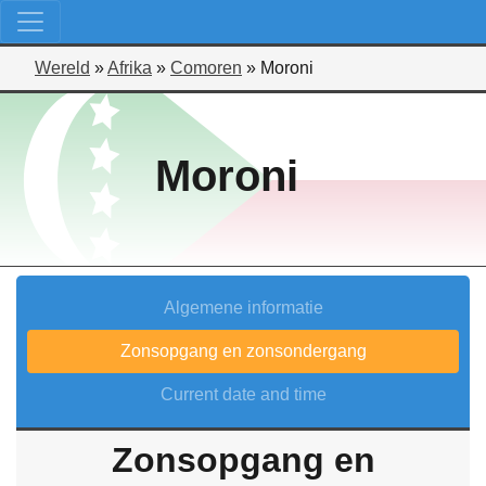
Wereld
»
Afrika
»
Comoren
»
Moroni
Moroni
Algemene informatie
Zonsopgang en zonsondergang
Current date and time
Zonsopgang en