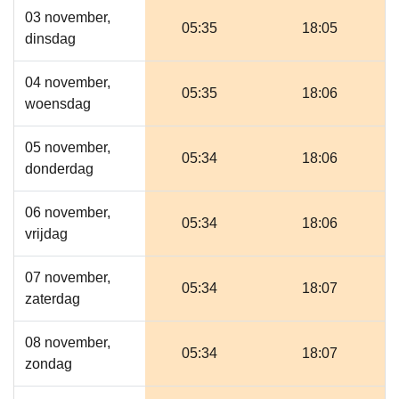
03 november,
05:35
18:05
dinsdag
04 november,
05:35
18:06
woensdag
05 november,
05:34
18:06
donderdag
06 november,
05:34
18:06
vrijdag
07 november,
05:34
18:07
zaterdag
08 november,
05:34
18:07
zondag