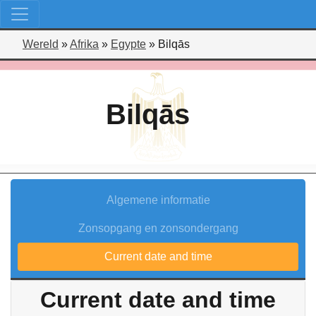
Wereld
»
Afrika
»
Egypte
»
Bilqās
Bilqās
Algemene informatie
Zonsopgang en zonsondergang
Current date and time
Current date and time