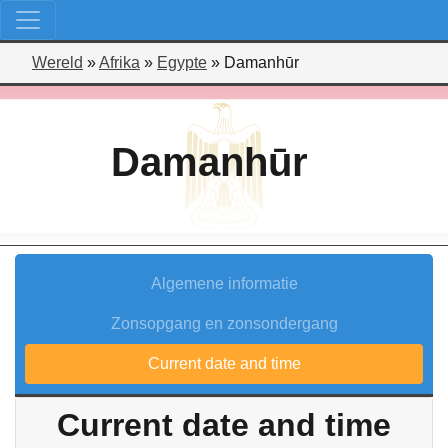
Wereld
»
Afrika
»
Egypte
»
Damanhūr
Damanhūr
Algemene informatie
Zonsopgang en zonsondergang
Current date and time
Current date and time