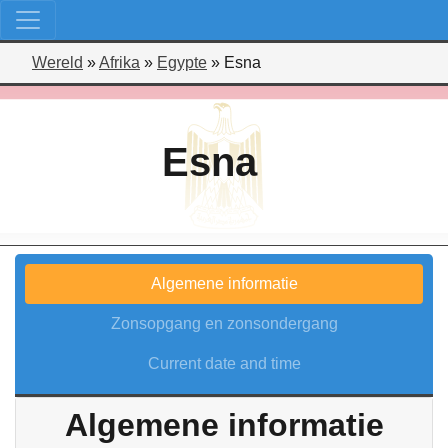
Wereld
»
Afrika
»
Egypte
»
Esna
Esna
Algemene informatie
Zonsopgang en zonsondergang
Current date and time
Algemene informatie