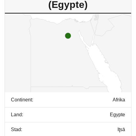
(Egypte)
Continent:
Afrika
Land:
Egypte
Stad:
Iţsā