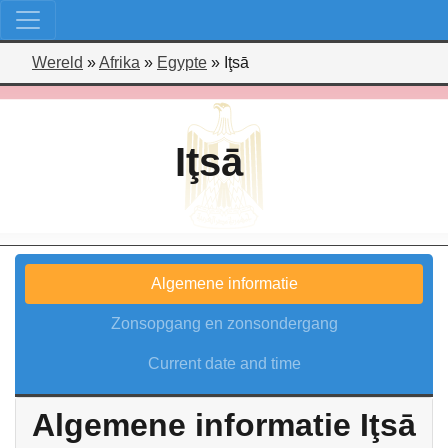
Wereld
»
Afrika
»
Egypte
»
Iţsā
Iţsā
Algemene informatie
Zonsopgang en zonsondergang
Current date and time
Algemene informatie Iţsā