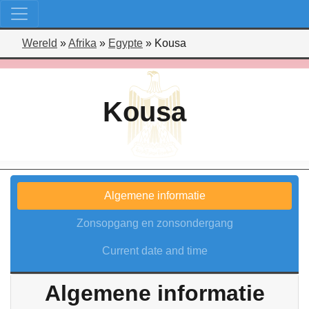
Wereld
»
Afrika
»
Egypte
»
Kousa
Kousa
Algemene informatie
Zonsopgang en zonsondergang
Current date and time
Algemene informatie