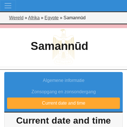
Wereld
»
Afrika
»
Egypte
»
Samannūd
Samannūd
Algemene informatie
Zonsopgang en zonsondergang
Current date and time
Current date and time