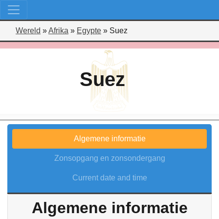
Wereld
»
Afrika
»
Egypte
»
Suez
Suez
Algemene informatie
Zonsopgang en zonsondergang
Current date and time
Algemene informatie