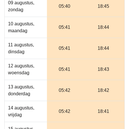
09 augustus,
05:40
18:45
zondag
10 augustus,
05:41
18:44
maandag
11 augustus,
05:41
18:44
dinsdag
12 augustus,
05:41
18:43
woensdag
13 augustus,
05:42
18:42
donderdag
14 augustus,
05:42
18:41
vrijdag
15 augustus,