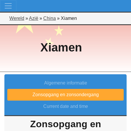
Wereld
»
Azië
»
China
»
Xiamen
Xiamen
Algemene informatie
Zonsopgang en zonsondergang
Current date and time
Zonsopgang en