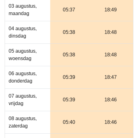
03 augustus,
05:37
18:49
maandag
04 augustus,
05:38
18:48
dinsdag
05 augustus,
05:38
18:48
woensdag
06 augustus,
05:39
18:47
donderdag
07 augustus,
05:39
18:46
vrijdag
08 augustus,
05:40
18:46
zaterdag