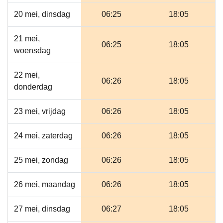
20 mei, dinsdag
06:25
18:05
21 mei,
06:25
18:05
woensdag
22 mei,
06:26
18:05
donderdag
23 mei, vrijdag
06:26
18:05
24 mei, zaterdag
06:26
18:05
25 mei, zondag
06:26
18:05
26 mei, maandag
06:26
18:05
27 mei, dinsdag
06:27
18:05