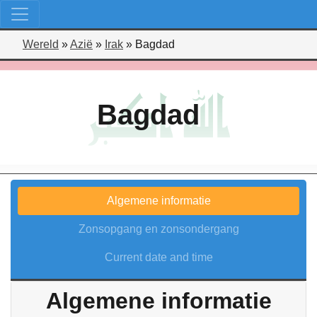
Wereld
»
Azië
»
Irak
»
Bagdad
Bagdad
Algemene informatie
Zonsopgang en zonsondergang
Current date and time
Algemene informatie