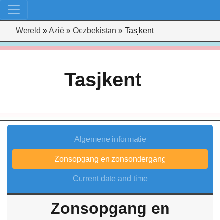
Wereld
»
Azië
»
Oezbekistan
»
Tasjkent
Tasjkent
Algemene informatie
Zonsopgang en zonsondergang
Current date and time
Zonsopgang en