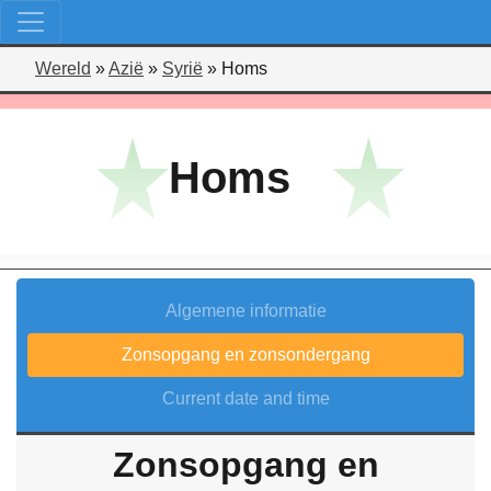
Wereld
»
Azië
»
Syrië
»
Homs
Homs
Algemene informatie
Zonsopgang en zonsondergang
Current date and time
Zonsopgang en