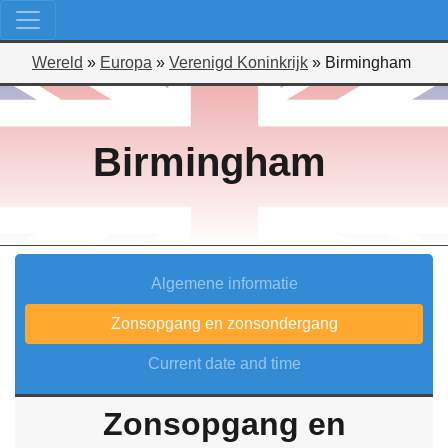
Wereld
»
Europa
»
Verenigd Koninkrijk
»
Birmingham
Birmingham
Algemene informatie
Zonsopgang en zonsondergang
Current date and time
Zonsopgang en